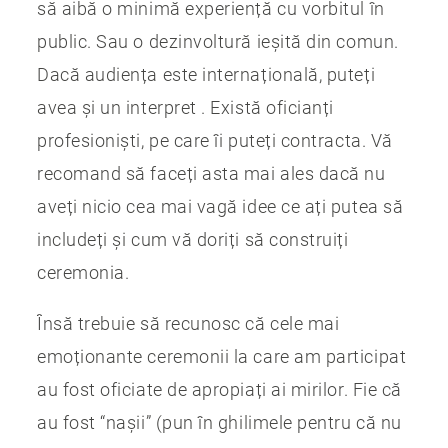
să aibă o minimă experiență cu vorbitul în
public. Sau o dezinvoltură ieșită din comun.
Dacă audiența este internațională, puteți
avea și un interpret . Există oficianți
profesioniști, pe care îi puteți contracta. Vă
recomand să faceți asta mai ales dacă nu
aveți nicio cea mai vagă idee ce ați putea să
includeți și cum vă doriți să construiți
ceremonia.
Însă trebuie să recunosc că cele mai
emoționante ceremonii la care am participat
au fost oficiate de apropiați ai mirilor. Fie că
au fost “nașii” (pun în ghilimele pentru că nu