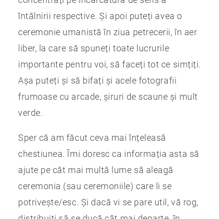
întâlnirii respective. Și apoi puteți avea o
ceremonie umanistă în ziua petrecerii, în aer
liber, la care să spuneți toate lucrurile
importante pentru voi, să faceți tot ce simțiți.
Așa puteți și să bifați și acele fotografii
frumoase cu arcade, șiruri de scaune și mult
verde.
Sper că am făcut ceva mai înțeleasă
chestiunea. Îmi doresc ca informația asta să
ajute pe cât mai multă lume să aleagă
ceremonia (sau ceremoniile) care li se
potrivește/esc. Și dacă vi se pare util, vă rog,
distribuiți să se ducă cât mai departe, în