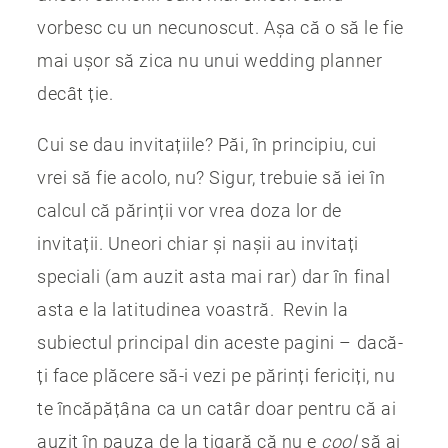
vorbesc cu un necunoscut. Așa că o să le fie
mai ușor să zica nu unui wedding planner
decât ție.
Cui se dau invitațiile? Păi, în principiu, cui
vrei să fie acolo, nu? Sigur, trebuie să iei în
calcul că părinții vor vrea doza lor de
invitații. Uneori chiar și nașii au invitați
speciali (am auzit asta mai rar) dar în final
asta e la latitudinea voastră. Revin la
subiectul principal din aceste pagini – dacă-
ți face plăcere să-i vezi pe părinți fericiți, nu
te încăpățâna ca un catâr doar pentru că ai
auzit în pauza de la țigară că nu e
cool
să ai