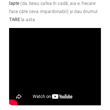
lapte
(da, beau cafea în cadă, aia e, fiecare
face câte ceva impardonabil) și dau drumul
TARE
la asta: