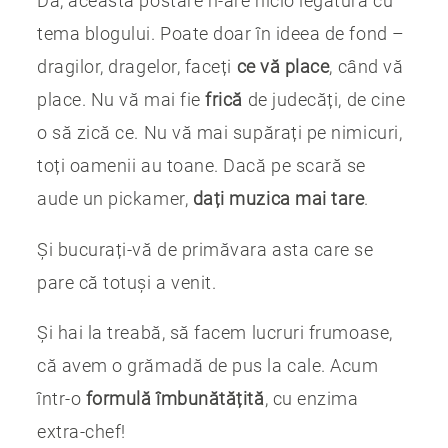
Da, această postare n-are nicio legătură cu
tema blogului. Poate doar în ideea de fond –
dragilor, dragelor, faceți
ce vă place
, când vă
place. Nu vă mai fie
frică
de judecăți, de cine
o să zică ce. Nu vă mai supărați pe nimicuri,
toți oamenii au toane. Dacă pe scară se
aude un pickamer,
dați muzica mai tare
.
Și bucurați-vă de primăvara asta care se
pare că totuși a venit.
Și hai la treabă, să facem lucruri frumoase,
că avem o grămadă de pus la cale. Acum
într-o
formulă îmbunătățită
, cu enzima
extra-chef!