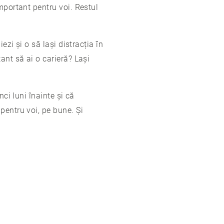
mportant pentru voi. Restul
ezi și o să lași distracția în
ant să ai o carieră? Lași
ci luni înainte și că
pentru voi, pe bune. Și