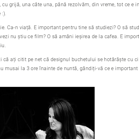
 cu grijă, una câte una, până rezolvăm, din vreme, tot ce e i
:).
ie. Ca-n viață. E important pentru tine să studiezi? O să studi
ezi nu știu ce film? O să amâni ieșirea de la cafea. E import
iu.
 că ați citit pe net că designul buchetului se hotărăște cu cin
 musai la 3 ore înainte de nuntă, gândiți-vă ce e important 