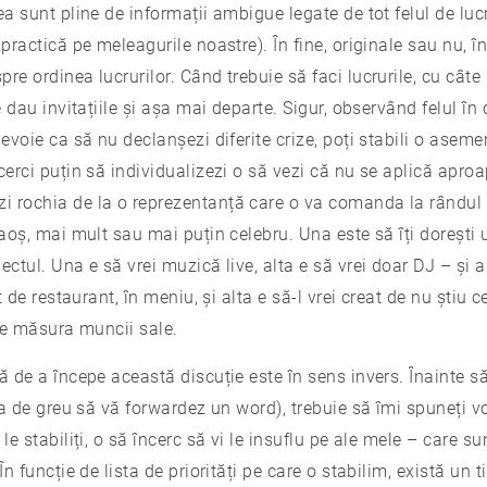
ea sunt pline de informații ambigue legate de tot felul de luc
 practică pe meleagurile noastre). În fine, originale sau nu, î
re ordinea lucrurilor. Când trebuie să faci lucrurile, cu câte
e dau invitațiile și așa mai departe. Sigur, observând felul în 
nevoie ca să nu declanșezi diferite crize, poți stabili o aseme
cerci puțin să individualizezi o să vezi că nu se aplică aproa
 rochia de la o reprezentanță care o va comanda la rândul 
eaoș, mai mult sau mai puțin celebru. Una este să îți dorești 
ctul. Una e să vrei muzică live, alta e să vrei doar DJ – și ai
t de restaurant, în meniu, și alta e să-l vrei creat de nu știu 
 pe măsura muncii sale.
tă de a începe această discuție este în sens invers. Înainte 
șa de greu să vă forwardez un word), trebuie să îmi spuneți voi
le stabiliți, o să încerc să vi le insuflu pe ale mele – care su
În funcție de lista de priorități pe care o stabilim, există un 