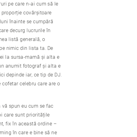
ruri pe care n-ai cum să le
n proporție covârșitoare
 luni înainte se cumpără
care decurg lucrurile în
nea listă generală, o
pe nimic din lista ta. De
ei la sursa-mamă și alta e
un anumit fotograf și alta e
ci depinde iar, ce tip de DJ.
ce cofetar celebru care are o
să vă spun eu cum se fac
 care sunt prioritățile
nt, fix în această ordine –
timing în care e bine să ne