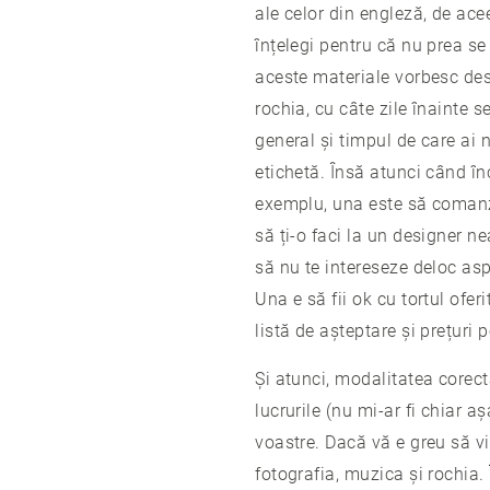
ale celor din engleză, de ace
înțelegi pentru că nu prea se
aceste materiale vorbesc desp
rochia, cu câte zile înainte s
general și timpul de care ai 
etichetă. Însă atunci când în
exemplu, una este să comanzi
să ți-o faci la un designer n
să nu te intereseze deloc aspe
Una e să fii ok cu tortul oferi
listă de așteptare și prețuri
Și atunci, modalitatea corec
lucrurile (nu mi-ar fi chiar a
voastre. Dacă vă e greu să vi 
fotografia, muzica și rochia. 