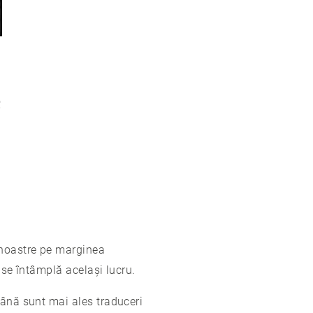
e
 noastre pe marginea
 se întâmplă același lucru.
mână sunt mai ales traduceri