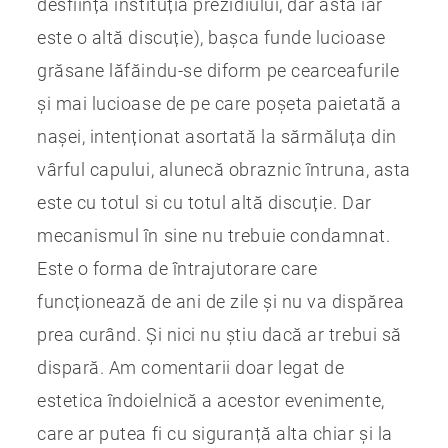
desființa instituția prezidiului, dar asta iar
este o altă discuție), bașca funde lucioase
grăsane lăfăindu-se diform pe cearceafurile
și mai lucioase de pe care poșeta paietată a
nașei, intenționat asortată la sărmăluța din
vârful capului, alunecă obraznic întruna, asta
este cu totul si cu totul altă discuție. Dar
mecanismul în sine nu trebuie condamnat.
Este o forma de întrajutorare care
funcționează de ani de zile și nu va dispărea
prea curând. Și nici nu știu dacă ar trebui să
dispară. Am comentarii doar legat de
estetica îndoielnică a acestor evenimente,
care ar putea fi cu siguranță alta chiar și la