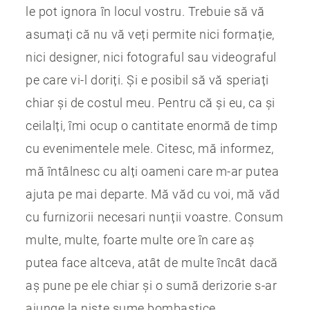
le pot ignora în locul vostru. Trebuie să vă
asumați că nu vă veți permite nici formație,
nici designer, nici fotograful sau videograful
pe care vi-l doriți. Și e posibil să vă speriați
chiar și de costul meu. Pentru că și eu, ca și
ceilalți, îmi ocup o cantitate enormă de timp
cu evenimentele mele. Citesc, mă informez,
mă întâlnesc cu alți oameni care m-ar putea
ajuta pe mai departe. Mă văd cu voi, mă văd
cu furnizorii necesari nunții voastre. Consum
multe, multe, foarte multe ore în care aș
putea face altceva, atât de multe încât dacă
aș pune pe ele chiar și o sumă derizorie s-ar
ajunge la niste sume bombastice.