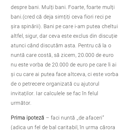
despre bani. Mulți bani. Foarte, foarte mulți
bani.(cred că deja simțiți ceva fiori reci pe
șira spinării). Bani pe care i-am putea cheltui
altfel, sigur, dar ceva este exclus din discuție
atunci când discutăm asta. Pentru că la o
nuntă care costă, să zicem, 20.000 de euro
nu este vorba de 20.000 de euro pe care îi ai
și cu care ai putea face altceva, ci este vorba
de o petrecere organizată cu ajutorul
invitaților. Iar calculele se fac în felul
următor.
Prima ipoteză
– faci nuntă ,,de afaceri”
(adica un fel de bal caritabil, în urma cărora