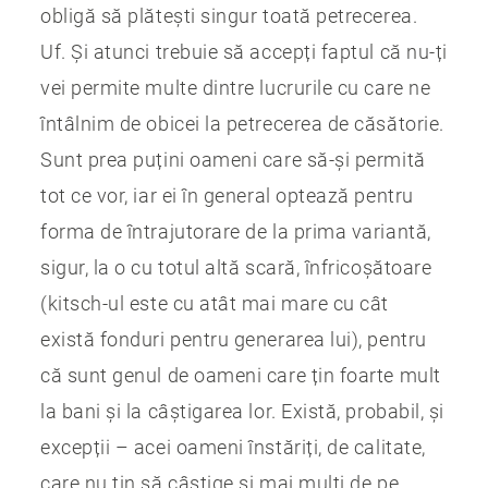
obligă să plătești singur toată petrecerea.
Uf. Și atunci trebuie să accepți faptul că nu-ți
vei permite multe dintre lucrurile cu care ne
întâlnim de obicei la petrecerea de căsătorie.
Sunt prea puțini oameni care să-și permită
tot ce vor, iar ei în general optează pentru
forma de întrajutorare de la prima variantă,
sigur, la o cu totul altă scară, înfricoșătoare
(kitsch-ul este cu atât mai mare cu cât
există fonduri pentru generarea lui), pentru
că sunt genul de oameni care țin foarte mult
la bani și la câștigarea lor. Există, probabil, și
excepții – acei oameni înstăriți, de calitate,
care nu țin să câștige și mai mulți de pe