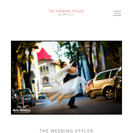
BLOG
SERVICII & FAQ
PORTOFOLIU
CONTACT
THE WEDDING STYLER