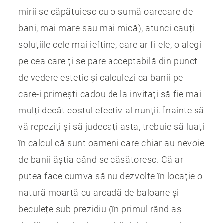
mirii se căpătuiesc cu o sumă oarecare de
bani, mai mare sau mai mică), atunci cauți
soluțiile cele mai ieftine, care ar fi ele, o alegi
pe cea care ți se pare acceptabilă din punct
de vedere estetic și calculezi ca banii pe
care-i primești cadou de la invitați să fie mai
mulți decât costul efectiv al nunții. Înainte să
vă repeziți și să judecați asta, trebuie să luați
în calcul că sunt oameni care chiar au nevoie
de banii ăștia când se căsătoresc. Că ar
putea face cumva să nu dezvolte în locație o
natură moartă cu arcadă de baloane și
beculețe sub prezidiu (în primul rând aș