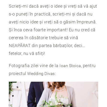
Scrieți-mi dacă aveți o idee și vreți să vă ajut
s-o puneți în practică, scrieți-mi și dacă nu
aveți nicio idee și vreți să o găsim împreună.
Și înca ceva foarte important! Eu nu cred că
cererea în căsătorie trebuie să vină
NEAPĂRAT din partea bărbaților, deci…
fetelor, nu vă sfiiți!
Fotografia zilei vine de la
, pentru
Ioan Stoica
proiectul
:
Wedding Divas