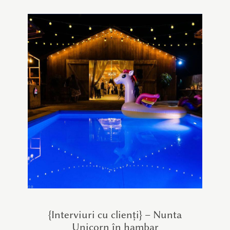
{Interviuri cu clienți} – Nunta
Unicorn în hambar