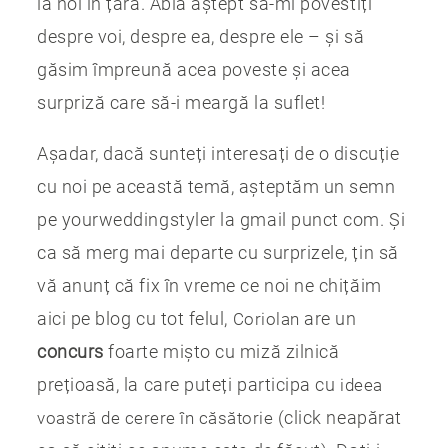
la noi în țară. Abia aștept să-mi povestiți
despre voi, despre ea, despre ele – și să
găsim împreună acea poveste și acea
surpriză care să-i meargă la suflet!
Așadar, dacă sunteți interesați de o discuție
cu noi pe această temă, așteptăm un semn
pe yourweddingstyler la gmail punct com. Și
ca să merg mai departe cu surprizele, țin să
vă anunț că fix în vreme ce noi ne chițăim
aici pe blog cu tot felul,
are un
Coriolan
concurs
foarte mișto cu miză zilnică
prețioasă, la care puteți participa cu
ideea
(click neapărat
voastră de cerere în căsătorie