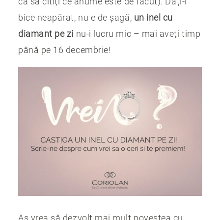
ca să citiți ce anume este de făcut). Dați-i
bice neapărat, nu e de șagă,
un inel cu
diamant pe zi
nu-i lucru mic – mai aveți timp
până pe 16 decembrie!
Aș vrea să dezvolt mai mult povestea cu