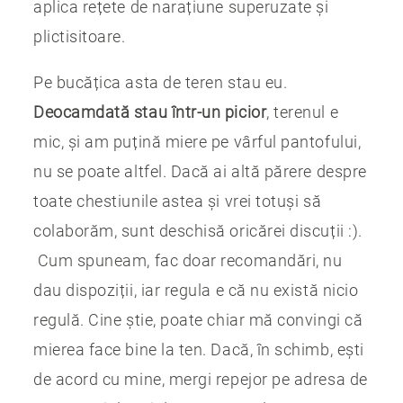
aplica rețete de narațiune superuzate și
plictisitoare.
Pe bucățica asta de teren stau eu.
Deocamdată stau într-un picior
, terenul e
mic, și am puțină miere pe vârful pantofului,
nu se poate altfel. Dacă ai altă părere despre
toate chestiunile astea și vrei totuși să
colaborăm, sunt deschisă oricărei discuții :).
Cum spuneam, fac doar recomandări, nu
dau dispoziții, iar regula e că nu există nicio
regulă. Cine știe, poate chiar mă convingi că
mierea face bine la ten. Dacă, în schimb, ești
de acord cu mine, mergi repejor pe adresa de