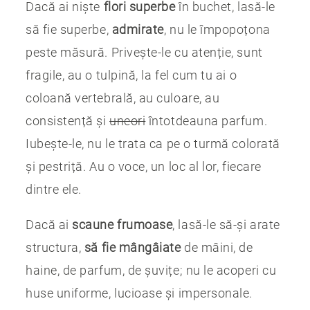
Dacă ai niște
flori superbe
în buchet, lasă-le
să fie superbe,
admirate
, nu le împopoțona
peste măsură. Privește-le cu atenție, sunt
fragile, au o tulpină, la fel cum tu ai o
coloană vertebrală, au culoare, au
consistență și
uneori
întotdeauna parfum.
Iubește-le, nu le trata ca pe o turmă colorată
și pestriță. Au o voce, un loc al lor, fiecare
dintre ele.
Dacă ai
scaune frumoase
, lasă-le să-și arate
structura,
să fie mângâiate
de mâini, de
haine, de parfum, de șuvițe; nu le acoperi cu
huse uniforme, lucioase și impersonale.