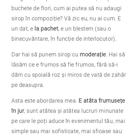
buchete de flori, cum ai putea să nu adaugi
sirop în compoziție? Vă zic eu, nu ai cum. E
un dat, e
la pachet
, e un blestem (sau o
binecuvântare, în funcție de interlocutor).
Dar hai să punem sirop cu
moderație
. Hai să
lăsăm ce e frumos să fie frumos, fără să-i
dăm cu spoială roz și miros de vată de zahăr
pe deasupra.
Asta este abordarea mea.
E atâta frumusețe
în jur
, sunt atâtea și atâtea lucruri minunate
pe care le poți aduce în evenimentul tău, mai
simple sau mai sofisticate, mai sfioase sau