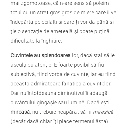
mai zgomotoase, că n-are sens să poleim
totul cu un strat gros gros de miere care îi va
îndepărta pe ceilalți și care-ți vor da până și
ție o senzație de amețeală și poate puțină
dificultate la înghițire.
Cuvintele au splendoarea
lor, dacă stai să le
asculți cu atenție. E foarte posibil să fiu
subiectivă, fiind vorba de cuvinte, iar eu fiind
această admiratoare fanatică a cuvintelor.
Dar nu întotdeauna diminutivul îi adaugă
cuvântului gingășie sau lumină. Dacă ești
mireasă
, nu trebuie neapărat să fii
miresică
(decât dacă chiar îți place termenul ăsta).