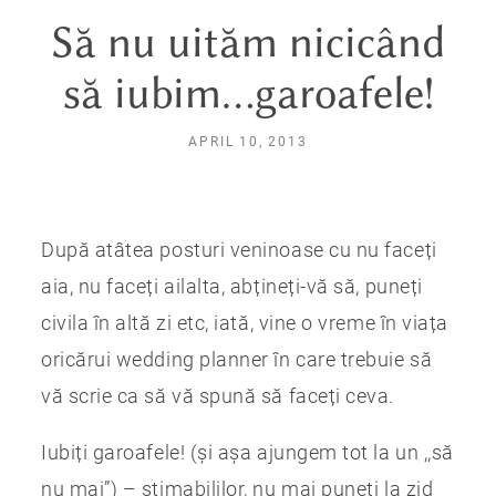
Să nu uităm nicicând
să iubim…garoafele!
APRIL 10, 2013
După atâtea posturi veninoase cu nu faceți
aia, nu faceți ailalta, abțineți-vă să, puneți
civila în altă zi etc, iată, vine o vreme în viața
oricărui wedding planner în care trebuie să
vă scrie ca să vă spună să faceți ceva.
Iubiți garoafele! (și așa ajungem tot la un ,,să
nu mai”) – stimabililor, nu mai puneți la zid