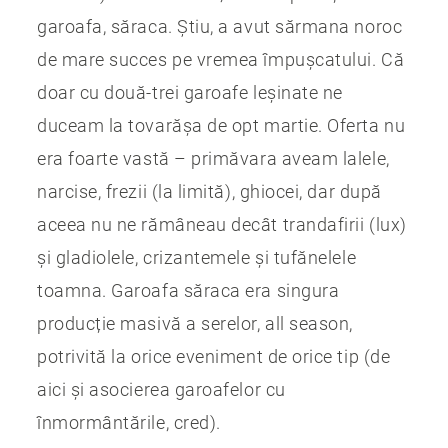
garoafa, săraca. Știu, a avut sărmana noroc
de mare succes pe vremea împușcatului. Că
doar cu două-trei garoafe leșinate ne
duceam la tovarășa de opt martie. Oferta nu
era foarte vastă – primăvara aveam lalele,
narcise, frezii (la limită), ghiocei, dar după
aceea nu ne rămâneau decât trandafirii (lux)
și gladiolele, crizantemele și tufănelele
toamna. Garoafa săraca era singura
producție masivă a serelor, all season,
potrivită la orice eveniment de orice tip (de
aici și asocierea garoafelor cu
înmormântările, cred).