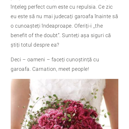
înțeleg perfect cum este cu repulsia. Ce zic
eu este să nu mai judecați garoafa înainte să
o cunoașteți îndeaproape. Oferiți-i ,,the
benefit of the doubt”. Sunteți așa siguri că
știți totul despre ea?
Deci – oameni – faceți cunoștință cu
garoafa. Carnation, meet people!