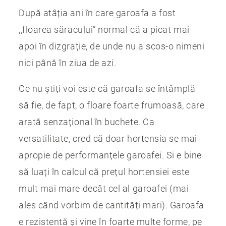
După atâția ani în care garoafa a fost
,,floarea săracului” normal că a picat mai
apoi în dizgrație, de unde nu a scos-o nimeni
nici până în ziua de azi.
Ce nu știți voi este că garoafa se întâmplă
să fie, de fapt, o floare foarte frumoasă, care
arată senzațional în buchete. Ca
versatilitate, cred că doar hortensia se mai
apropie de performanțele garoafei. Si e bine
să luați în calcul că prețul hortensiei este
mult mai mare decât cel al garoafei (mai
ales când vorbim de cantități mari). Garoafa
e rezistentă și vine în foarte multe forme, pe