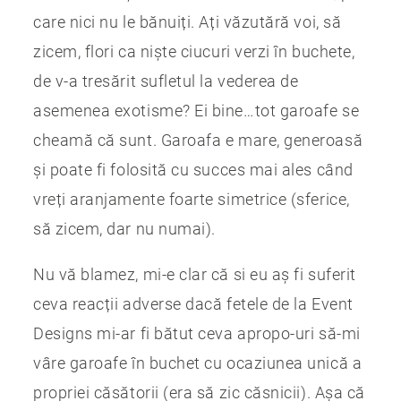
care nici nu le bănuiți. Ați văzutără voi, să
zicem, flori ca niște ciucuri verzi în buchete,
de v-a tresărit sufletul la vederea de
asemenea exotisme? Ei bine…tot garoafe se
cheamă că sunt. Garoafa e mare, generoasă
și poate fi folosită cu succes mai ales când
vreți aranjamente foarte simetrice (sferice,
să zicem, dar nu numai).
Nu vă blamez, mi-e clar că si eu aș fi suferit
ceva reacții adverse dacă fetele de la Event
Designs mi-ar fi bătut ceva apropo-uri să-mi
vâre garoafe în buchet cu ocaziunea unică a
propriei căsătorii (era să zic căsnicii). Așa că