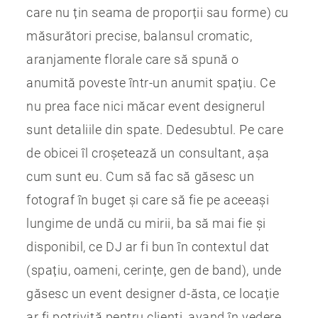
care nu țin seama de proporții sau forme) cu
măsurători precise, balansul cromatic,
aranjamente florale care să spună o
anumită poveste într-un anumit spațiu. Ce
nu prea face nici măcar event designerul
sunt detaliile din spate. Dedesubtul. Pe care
de obicei îl croșetează un consultant, așa
cum sunt eu. Cum să fac să găsesc un
fotograf în buget și care să fie pe aceeași
lungime de undă cu mirii, ba să mai fie și
disponibil, ce DJ ar fi bun în contextul dat
(spațiu, oameni, cerințe, gen de band), unde
găsesc un event designer d-ăsta, ce locație
ar fi potrivită pentru clienți, avand în vedere