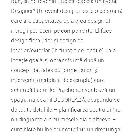
Bun, să ne revenim. Ce este acela un Event
Designer? Un event designer este o persoană
care are capacitatea de a crea design-ul
întregii petreceri, pe componente. El face
design floral, dar și design de
interior/exterior (în funcție de locație). Ia o
locație goală și o transformă după un
concept dat/ales cu forme, culori și
intervenții (instalații de exemplu) care
schimbă lucrurile. Practic reinventează un
spațiu, nu doar îl DECOREAZĂ, ocupându-se
de toate detaliile – planificarea spațiului (nu,
nu diagrama aia cu mesele aia e altceva –
sunt niste buline aruncate într-un dreptunghi