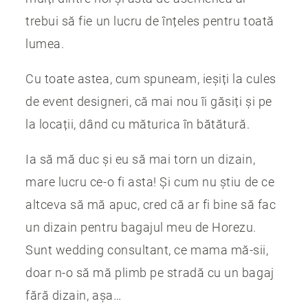
trebui să fie un lucru de înțeles pentru toată
lumea.
Cu toate astea, cum spuneam, ieșiți la cules
de event designeri, că mai nou îi găsiți și pe
la locații, dând cu măturica în bătătură.
Ia să mă duc și eu să mai torn un dizain,
mare lucru ce-o fi asta! Și cum nu știu de ce
altceva să mă apuc, cred că ar fi bine să fac
un dizain pentru bagajul meu de Horezu.
Sunt wedding consultant, ce mama mă-sii,
doar n-o să mă plimb pe stradă cu un bagaj
fără dizain, așa…