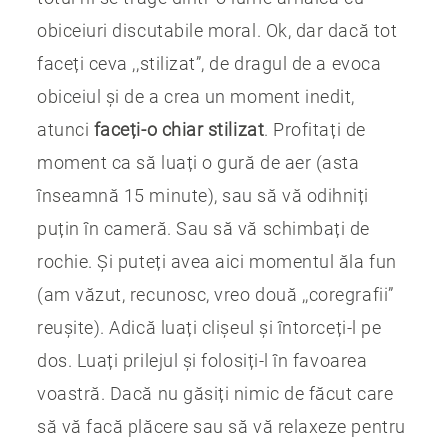
obiceiuri discutabile moral. Ok, dar dacă tot
faceți ceva ,,stilizat”, de dragul de a evoca
obiceiul și de a crea un moment inedit,
atunci
faceți-o chiar stilizat
. Profitați de
moment ca să luați o gură de aer (asta
înseamnă 15 minute), sau să vă odihniți
puțin în cameră. Sau să vă schimbați de
rochie. Și puteți avea aici momentul ăla fun
(am văzut, recunosc, vreo două ,,coregrafii”
reușite). Adică luați clișeul și întorceți-l pe
dos. Luați prilejul și folosiți-l în favoarea
voastră. Dacă nu găsiți nimic de făcut care
să vă facă plăcere sau să vă relaxeze pentru