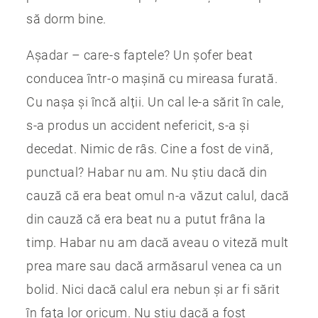
să dorm bine.
Așadar – care-s faptele? Un șofer beat
conducea într-o mașină cu mireasa furată.
Cu nașa și încă alții. Un cal le-a sărit în cale,
s-a produs un accident nefericit, s-a și
decedat. Nimic de râs. Cine a fost de vină,
punctual? Habar nu am. Nu știu dacă din
cauză că era beat omul n-a văzut calul, dacă
din cauză că era beat nu a putut frâna la
timp. Habar nu am dacă aveau o viteză mult
prea mare sau dacă armăsarul venea ca un
bolid. Nici dacă calul era nebun și ar fi sărit
în fața lor oricum. Nu știu dacă a fost