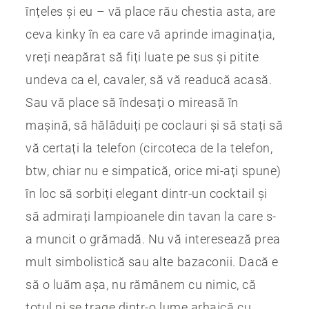
înțeles și eu – vă place rău chestia asta, are
ceva kinky în ea care vă aprinde imaginația,
vreți neapărat să fiți luate pe sus și pitite
undeva ca el, cavaler, să vă readucă acasă.
Sau vă place să îndesați o mireasă în
mașină, să hălăduiți pe coclauri și să stați să
vă certați la telefon (circoteca de la telefon,
btw, chiar nu e simpatică, orice mi-ați spune)
în loc să sorbiți elegant dintr-un cocktail și
să admirați lampioanele din tavan la care s-
a muncit o grămadă. Nu vă interesează prea
mult simbolistică sau alte bazaconii. Dacă e
să o luăm așa, nu rămânem cu nimic, că
totul ni se trage dintr-o lume arhaică cu