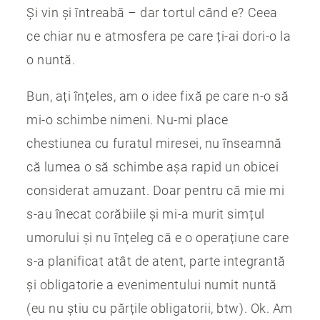
Și vin și întreabă – dar tortul când e? Ceea
ce chiar nu e atmosfera pe care ți-ai dori-o la
o nuntă.
Bun, ați înțeles, am o idee fixă pe care n-o să
mi-o schimbe nimeni. Nu-mi place
chestiunea cu furatul miresei, nu înseamnă
că lumea o să schimbe așa rapid un obicei
considerat amuzant. Doar pentru că mie mi
s-au înecat corăbiile și mi-a murit simțul
umorului și nu înțeleg că e o operațiune care
s-a planificat atât de atent, parte integrantă
și obligatorie a evenimentului numit nuntă
(eu nu știu cu părțile obligatorii, btw). Ok. Am