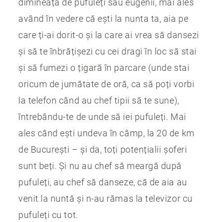
dimineața de pufuleți sau eugenii, mai ales
având în vedere că ești la nunta ta, aia pe
care ți-ai dorit-o și la care ai vrea să dansezi
și să te înbrățișezi cu cei dragi în loc să stai
și să fumezi o țigară în parcare (unde stai
oricum de jumătate de oră, ca să poți vorbi
la telefon când au chef tipii să te sune),
întrebându-te de unde să iei pufuleți. Mai
ales când ești undeva în câmp, la 20 de km
de București – și da, toți potențialii șoferi
sunt beți. Și nu au chef să meargă după
pufuleți, au chef să danseze, că de aia au
venit la nuntă și n-au rămas la televizor cu
pufuleți cu tot.