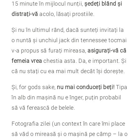
15 minute în mijlocul nunții,
ședeți blând și
distrați-vă
acolo, lăsați prostiile.
Și nu în ultimul rând, dacă sunteți invitați la
o nuntă și unchiul jack din tennessee tocmai
v-a propus să furați mireasa,
asigurați-vă că
femeia vrea
chestia asta. Da, e important. Și
că nu stați cu ea mai mult decât își dorește.
Și, for gods sake,
nu mai conduceți beți!
Tipa
în alb din mașină nu e înger, puțin probabil
să vă ferească de belele.
Fotografia zilei (un context în care îmi place
să văd o mireasă și o mașină pe câmp – la o