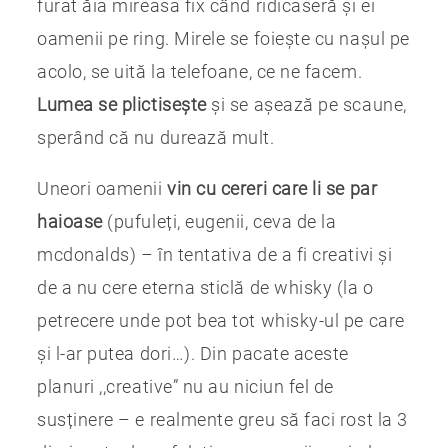
furat ăia mireasa fix când ridicaseră și ei
oamenii pe ring. Mirele se foiește cu nașul pe
acolo, se uită la telefoane, ce ne facem.
Lumea se plictisește
și se așează pe scaune,
sperând că nu durează mult.
Uneori oamenii
vin cu cereri care li se par
haioase
(pufuleți, eugenii, ceva de la
mcdonalds) – în tentativa de a fi creativi și
de a nu cere eterna sticlă de whisky (la o
petrecere unde pot bea tot whisky-ul pe care
și l-ar putea dori…). Din pacate aceste
planuri ,,creative” nu au niciun fel de
susținere – e realmente greu să faci rost la 3