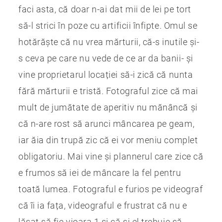
faci asta, că doar n-ai dat mii de lei pe tort
să-l strici în poze cu artificii înfipte. Omul se
hotărăște că nu vrea mărturii, că-s inutile și-
s ceva pe care nu vede de ce ar da banii- și
vine proprietarul locației să-i zică că nunta
fără mărturii e tristă. Fotograful zice că mai
mult de jumătate de aperitiv nu mănâncă și
că n-are rost să arunci mâncarea pe geam,
iar ăia din trupă zic că ei vor meniu complet
obligatoriu. Mai vine și plannerul care zice că
e frumos să iei de mâncare la fel pentru
toată lumea. Fotograful e furios pe videograf
că îi ia fața, videograful e frustrat că nu e
lăsat să fie vioara 1 și că și el trebuie să