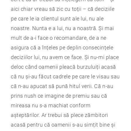
aici chiar vreau să zic cu toții – că deciziile
pe care le ia clientul sunt ale lui, nu ale
noastre. Nunta e a lui, nu a noastră. Și mai
mult de a-i face o recomandare, de a ne
asigura că a înțeles pe deplin consecințele
deciziilor lui, nu avem ce face. Și nu-mi place
deloc când oamenii pleacă burzuluiți acasă
că nu și-au făcut cadrele pe care le visau sau
că n-au apucat să pună hitul verii. Că n-au
prins nush ce imagine de premiu sau că
mireasa nu s-a machiat conform
așteptărilor. Ar trebui să plece zâmbitori
acasă pentru că oamenii s-au simțit bine și