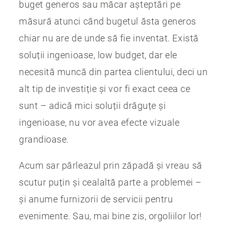
buget generos sau măcar așteptări pe
măsură atunci când bugetul ăsta generos
chiar nu are de unde să fie inventat. Există
soluții ingenioase, low budget, dar ele
necesită muncă din partea clientului, deci un
alt tip de investiție și vor fi exact ceea ce
sunt – adică mici soluții drăguțe și
ingenioase, nu vor avea efecte vizuale
grandioase.
Acum sar pârleazul prin zăpadă și vreau să
scutur puțin și cealaltă parte a problemei –
și anume furnizorii de servicii pentru
evenimente. Sau, mai bine zis, orgoliilor lor!