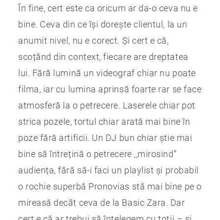
În fine, cert este ca oricum ar da-o ceva nu e
bine. Ceva din ce își dorește clientul, la un
anumit nivel, nu e corect. Și cert e că,
scoțând din context, fiecare are dreptatea
lui. Fără lumină un videograf chiar nu poate
filma, iar cu lumina aprinsă foarte rar se face
atmosferă la o petrecere. Laserele chiar pot
strica pozele, tortul chiar arată mai bine în
poze fără artificii. Un DJ bun chiar știe mai
bine să întrețină o petrecere ,,mirosind”
audiența, fără să-i faci un playlist și probabil
o rochie superbă Pronovias stă mai bine pe o
mireasă decât ceva de la Basic Zara. Dar
cert e că ar trebui să înțelegem cu totii – și