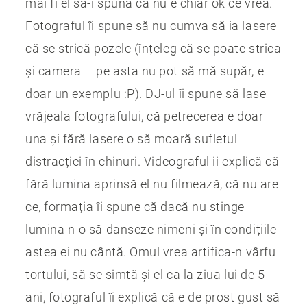
mai fi el să-i spună că nu e chiar ok ce vrea.
Fotograful îi spune să nu cumva să ia lasere
că se strică pozele (înțeleg că se poate strica
și camera – pe asta nu pot să mă supăr, e
doar un exemplu :P). DJ-ul îi spune să lase
vrăjeala fotografului, că petrecerea e doar
una și fără lasere o să moară sufletul
distracției în chinuri. Videograful ii explică că
fără lumina aprinsă el nu filmează, că nu are
ce, formația îi spune că dacă nu stinge
lumina n-o să danseze nimeni și în condițiile
astea ei nu cântă. Omul vrea artifica-n vârfu
tortului, să se simtă și el ca la ziua lui de 5
ani, fotograful îi explică că e de prost gust să