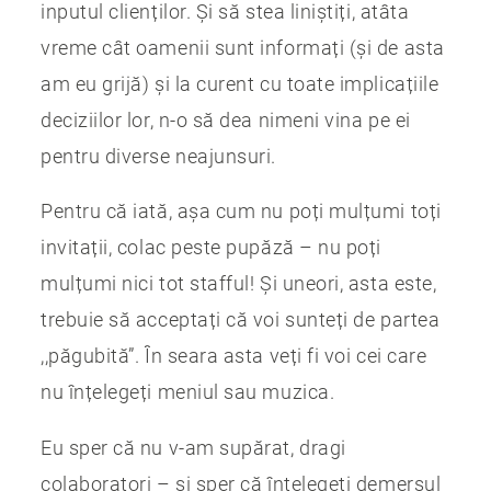
inputul clienților. Și să stea liniștiți, atâta
vreme cât oamenii sunt informați (și de asta
am eu grijă) și la curent cu toate implicațiile
deciziilor lor, n-o să dea nimeni vina pe ei
pentru diverse neajunsuri.
Pentru că iată, așa cum nu poți mulțumi toți
invitații, colac peste pupăză – nu poți
mulțumi nici tot stafful! Și uneori, asta este,
trebuie să acceptați că voi sunteți de partea
,,păgubită”. În seara asta veți fi voi cei care
nu înțelegeți meniul sau muzica.
Eu sper că nu v-am supărat, dragi
colaboratori – și sper că înțelegeți demersul