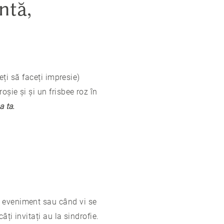
ntă,
eți să faceți impresie)
oșie și și un frisbee roz în
a ta.
t eveniment sau când vi se
câți invitați au la sindrofie.