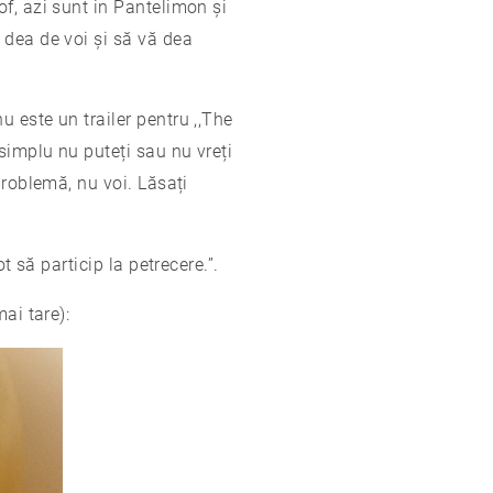
of, azi sunt in Pantelimon și
 dea de voi și să vă dea
 este un trailer pentru ,,The
simplu nu puteți sau nu vreți
problemă, nu voi. Lăsați
t să particip la petrecere.”.
ai tare):