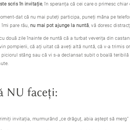
ste scris în invitație
, în speranța că cei care o primesc chiar o
oment-dat că nu mai puteți participa, puneți mâna pe telefon,
, îmi pare rău,
nu mai pot ajunge la nuntă
, vă doresc distracț
 cu două zile înainte de nuntă că a turbat veverița din castan
in pompierii, că ați uitat că aveți altă nuntă, că v-a trimis or
 piciorul stâng sau că vi s-a declansat subit o boală teribilă
ute.
ă NU faceți:
imiți invitația, murmurând ,,ce drăguț, abia aștept să merg”