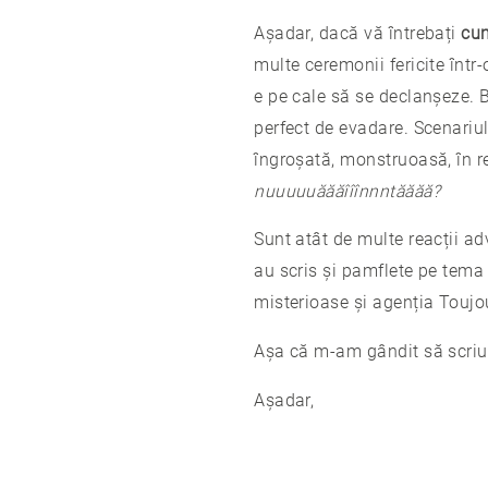
Așadar, dacă vă întrebați
cum
multe ceremonii fericite într
e pe cale să se declanșeze. 
perfect de evadare. Scenariul
îngroșată, monstruoasă, în rel
nuuuuuăăăîîînnntăăăă?
Sunt atât de multe reacții ad
au scris și pamflete pe tema
misterioase și agenția Toujou
Așa că m-am gândit să scri
Așadar,