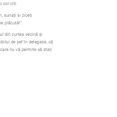
 vor citi.
 sunați si ziceți
ie plăcută!”.
ul din curtea vecină și
ibilul de șef în delegație, că
 care nu vă permite să stați