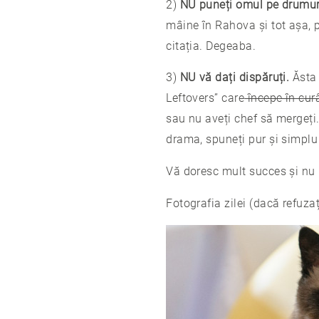
2)
NU puneți omul pe drumur
mâine în Rahova și tot așa, 
citația. Degeaba.
3)
NU vă dați dispăruți.
Ăsta 
Leftovers” care
începe în cur
sau nu aveți chef să mergeți.
drama, spuneți pur și simplu
Vă doresc mult succes și nu ui
Fotografia zilei (dacă refuza