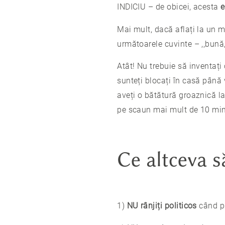
INDICIU – de obicei, acesta
e
Mai mult, dacă aflați la un m
următoarele cuvinte – ,,bună
Atât! Nu trebuie să inventați
sunteți blocați în casă până v
aveți o bătătură groaznică la
pe scaun mai mult de 10 min
Ce altceva s
1)
NU rânjiți politicos
când pr