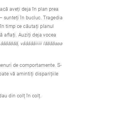
dacă aveți deja în plan prea
 – sunteți în bucluc. Tragedia
în timp ce căutați planul
ă aflați. Auziți deja vocea
ââăăăă, vâââââiiiii lăăăăaaa
u genuri de comportamente. S-
te vă amintiți disparițiile
dau din colț în colț.