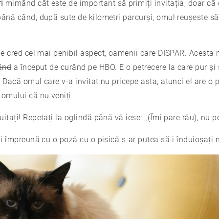
i
mimând cât este de important să primiți invitația, doar că 
până când, după sute de kilometri parcurși, omul reușeste să
e cred cel mai penibil aspect, oamenii care DISPAR. Acesta nu
ând
a început de curând pe HBO. E o petrecere la care pur și 
 Dacă omul care v-a invitat nu pricepe asta, atunci el are o 
 omului că nu veniți.
tați! Repetați la oglindă până vă iese: ,,(Îmi pare rău), nu po
ți împreună cu o poză cu o pisică s-ar putea să-i înduioșați m