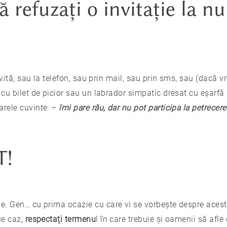
ă refuzați o invitație la nu
invită, sau la telefon, sau prin mail, sau prin sms, sau (dacă vr
cu bilet de picior sau un labrador simpatic dresat cu eșarfă r
arele cuvinte: –
îmi pare rău, dar nu pot participa la petrecere
T!
e. Gen… cu prima ocazie cu care vi se vorbește despre aces
ce caz,
respectați termenu
l în care trebuie și oamenii să afle 