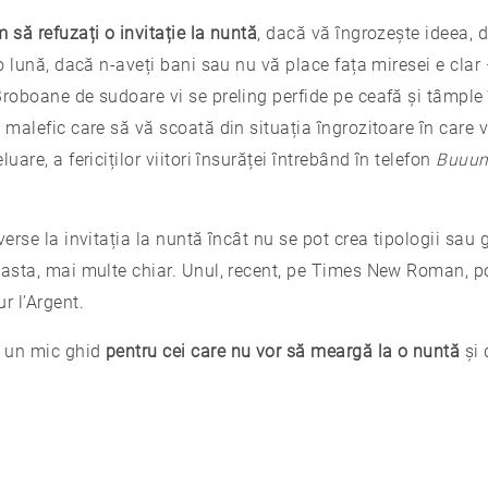
 să refuzați o invitație la nuntă
, dacă vă îngrozește ideea, 
-o lună, dacă n-aveți bani sau nu vă place fața miresei e clar
Broboane de sudoare vi se preling perfide pe ceafă și tâmple 
 malefic care să vă scoată din situația îngrozitoare în care v
uare, a fericiților viitori însurăței întrebând în telefon
Buuunâ
verse la invitația la nuntă încât nu se pot crea tipologii sa
 asta, mai multe chiar. Unul, recent, pe Times New Roman, poa
r l’Argent.
u un mic ghid
pentru cei care nu vor să meargă la o nuntă
și 