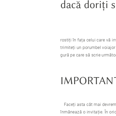
dacă doriți s
rostiți în fața celui care vă 
trimiteți un porumbel voiajor 
gură pe care să scrie următo
IMPORTAN
Faceți asta cât mai devrem
înmânează o invitație. În ori