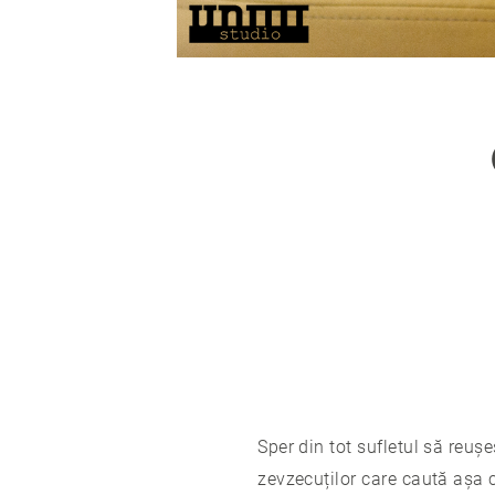
Sper din tot sufletul să reuș
zevzecuților care caută așa 