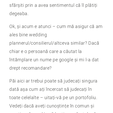
sfârșiti prin a avea sentimentul că îl plătiți
degeaba.
Ok, și acum e atunci – cum mă asigur că am
ales bine wedding
plannerul/consilierul/altceva similar? Dacă
chiar e o persoană care a căutat la
întâmplare un nume pe google și mi l-a dat
drept recomandare?
Păi aici ar trebui poate să judecați singura
dată așa cum ați încercat să judecați în
toate celelalte – uitați-vă pe un portofoliu.
Vedeți dacă aveți cunoștințe în comun și