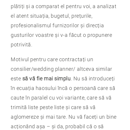
plătiți și a comparat el pentru voi, a analizat
el atent situația, bugetul, prețurile,
profesionalismul furnizorilor și direcția
gusturilor voastre și v-a făcut o propunere
potrivită.
Motivul pentru care contractați un
consilier/wedding planner/ altceva similar
este
să vă fie mai simplu
. Nu să introduceți
în ecuația haosului încă o persoană care să
caute în paralel cu voi variante, care să vă
trimită liste peste liste și care să vă
aglomereze și mai tare. Nu vă faceți un bine
acționând așa – și da, probabil că o să