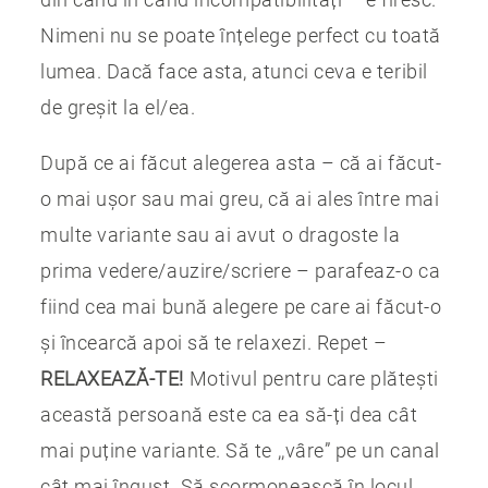
Nimeni nu se poate înțelege perfect cu toată
lumea. Dacă face asta, atunci ceva e teribil
de greșit la el/ea.
După ce ai făcut alegerea asta – că ai făcut-
o mai ușor sau mai greu, că ai ales între mai
multe variante sau ai avut o dragoste la
prima vedere/auzire/scriere – parafeaz-o ca
fiind cea mai bună alegere pe care ai făcut-o
și încearcă apoi să te relaxezi. Repet –
RELAXEAZĂ-TE!
Motivul pentru care plătești
această persoană este ca ea să-ți dea cât
mai puține variante. Să te ,,vâre” pe un canal
cât mai îngust. Să scormonească în locul