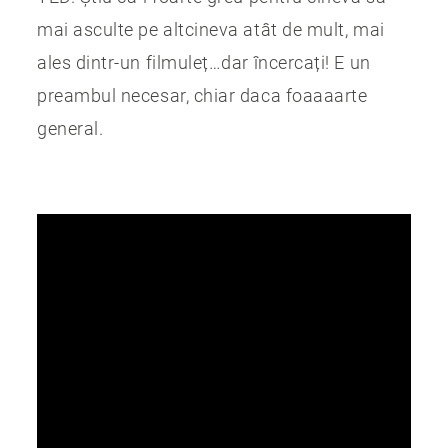
mai asculte pe altcineva atât de mult, mai
ales dintr-un filmuleț…dar încercați! E un
preambul necesar, chiar daca foaaaarte
general.