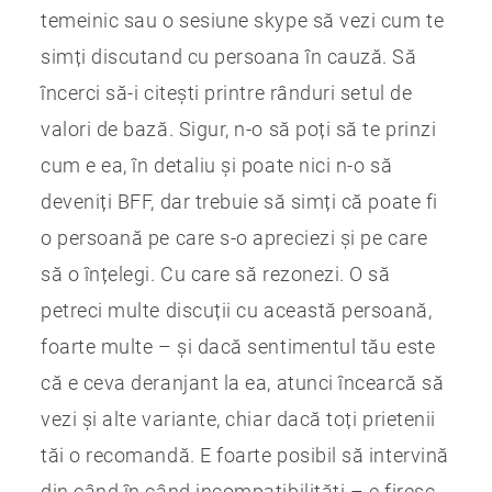
temeinic sau o sesiune skype să vezi cum te
simți discutand cu persoana în cauză. Să
încerci să-i citești printre rânduri setul de
valori de bază. Sigur, n-o să poți să te prinzi
cum e ea, în detaliu și poate nici n-o să
deveniți BFF, dar trebuie să simți că poate fi
o persoană pe care s-o apreciezi și pe care
să o înțelegi. Cu care să rezonezi. O să
petreci multe discuții cu această persoană,
foarte multe – și dacă sentimentul tău este
că e ceva deranjant la ea, atunci încearcă să
vezi și alte variante, chiar dacă toți prietenii
tăi o recomandă. E foarte posibil să intervină
din când în când incompatibilități – e firesc.