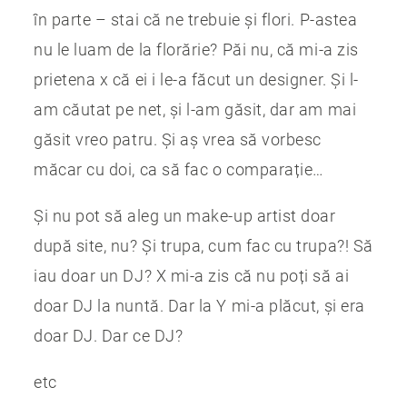
în parte – stai că ne trebuie și flori. P-astea
nu le luam de la florărie? Păi nu, că mi-a zis
prietena x că ei i le-a făcut un designer. Și l-
am căutat pe net, și l-am găsit, dar am mai
găsit vreo patru. Și aș vrea să vorbesc
măcar cu doi, ca să fac o comparație…
Și nu pot să aleg un make-up artist doar
după site, nu? Și trupa, cum fac cu trupa?! Să
iau doar un DJ? X mi-a zis că nu poți să ai
doar DJ la nuntă. Dar la Y mi-a plăcut, și era
doar DJ. Dar ce DJ?
etc