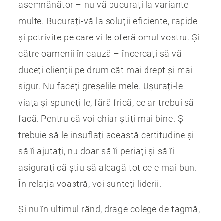
asemnănător – nu vă bucurați la variante
multe. Bucurați-vă la soluții eficiente, rapide
și potrivite pe care vi le oferă omul vostru. Și
către oamenii în cauză – încercați să vă
duceți clienții pe drum cât mai drept și mai
sigur. Nu faceți greșelile mele. Ușurați-le
viața și spuneți-le, fără frică, ce ar trebui să
facă. Pentru că voi chiar știți mai bine. Și
trebuie să le insuflați această certitudine și
să îi ajutați, nu doar să îi periați și să îi
asigurați că știu să aleagă tot ce e mai bun.
În relația voastră, voi sunteți liderii.
Și nu în ultimul rând, drage colege de tagmă,