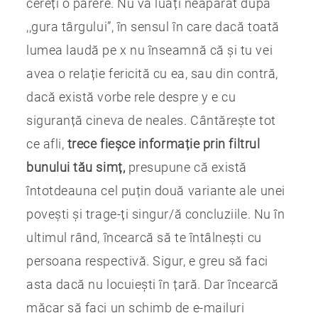
cereți o părere. Nu vă luați neapărat după
,,gura târgului”, în sensul în care dacă toată
lumea laudă pe x nu înseamnă că și tu vei
avea o relație fericită cu ea, sau din contră,
dacă există vorbe rele despre y e cu
siguranță cineva de neales. Cântărește tot
ce afli,
trece fieșce informație prin filtrul
bunului tău simț,
presupune că există
întotdeauna cel puțin două variante ale unei
povești și trage-ți singur/ă concluziile. Nu în
ultimul rând, încearcă să te întâlnești cu
persoana respectivă. Sigur, e greu să faci
asta dacă nu locuiești în țară. Dar încearcă
măcar să faci un schimb de e-mailuri