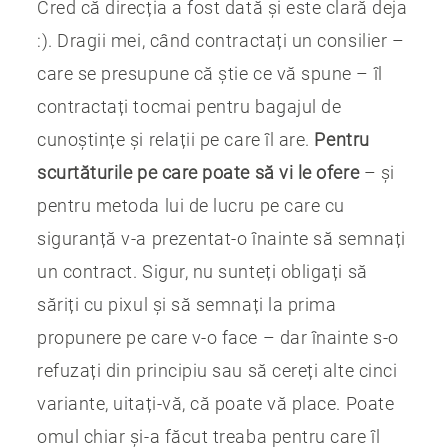
Cred că direcția a fost dată și este clară deja
:). Dragii mei, când contractați un consilier –
care se presupune că știe ce vă spune – îl
contractați tocmai pentru bagajul de
cunoștințe și relații pe care îl are.
Pentru
scurtăturile pe care poate să vi le ofere
– și
pentru metoda lui de lucru pe care cu
siguranță v-a prezentat-o înainte să semnați
un contract. Sigur, nu sunteți obligați să
săriți cu pixul și să semnați la prima
propunere pe care v-o face – dar înainte s-o
refuzați din principiu sau să cereți alte cinci
variante, uitați-vă, că poate vă place. Poate
omul chiar și-a făcut treaba pentru care îl