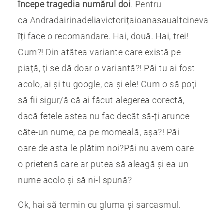
începe tragedia numărul doi
. Pentru
ca Andradairinadeliavictorițaioanasaualtcineva
îți face o recomandare. Hai, două. Hai, trei!
Cum?! Din atâtea variante care există pe
piață, ți se dă doar o variantă?! Păi tu ai fost
acolo, ai și tu google, ca și ele! Cum o să poți
să fii sigur/ă că ai făcut alegerea corectă,
dacă fetele astea nu fac decât să-ți arunce
câte-un nume, ca pe momeală, așa?! Păi
oare de asta le plătim noi?Păi nu avem oare
o prietenă care ar putea să aleagă și ea un
nume acolo și să ni-l spună?
Ok, hai să termin cu gluma și sarcasmul.