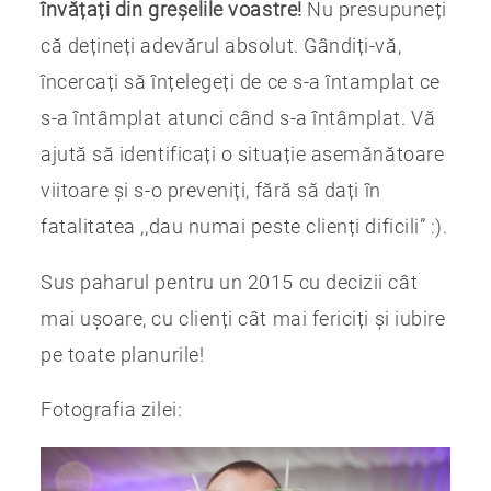
învățați din greșelile voastre!
Nu presupuneți
că dețineți adevărul absolut. Gândiți-vă,
încercați să înțelegeți de ce s-a întamplat ce
s-a întâmplat atunci când s-a întâmplat. Vă
ajută să identificați o situație asemănătoare
viitoare și s-o preveniți, fără să dați în
fatalitatea ,,dau numai peste clienți dificili” :).
Sus paharul pentru un 2015 cu decizii cât
mai ușoare, cu clienți cât mai fericiți și iubire
pe toate planurile!
Fotografia zilei: