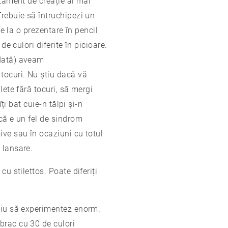
rtament de creație ai mai
Trebuie să întruchipezi un
ce la o prezentare în pencil
e culori diferite în picioare.
 dată) aveam
tocuri. Nu știu dacă vă
lete fără tocuri, să mergi
ți bat cuie-n tălpi și-n
că e un fel de sindrom
ive sau în ocaziuni cu totul
 lansare.
u stilettos. Poate diferiți
ațiu să experimentez enorm.
brac cu 30 de culori