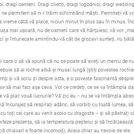
oi, dragi oameni. Dragi clienți, dragi logodnici, dragi wedding
să ne permitem să ni-l trăim schimbând măști. Permiteți-vă v
âta vreme câtă vă place, niciun minut în plus sau în minus. Î
viața mai ușoară, nu de oameni care vă hărțuiesc, vă vor ,,mai
ci și întunecate amintindu-vă cât de grozavi sunteți, nu băt
i care o să vă spună că nu se poate să aveți un meniu de nu
rebuie să ai rochie albă și musai lungă (știți povestea rochi
imp și vă scriu și despre asta, e o poveste fascinantă despr
se
să mai faci așa ceva. Voi ce credeți, ce se va întâmpla d
care vă plac vouă lucrurile? Vă zic eu – nu se va întâmpla abso
 vă încurajez să respirați adânc, să vorbiți cu toată lumea, s
cu toți cei care au venit acolo cu dragoste – și să păstrați c
bifeze prezența, să ia temperatura peștelui și să încălzească
că chiavari e foarte incomod). Aceia chiar au nevoie de ele.