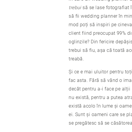
trebui
să se lase fotografiat
să fii wedding planner în mi
mod poți să inspiri pe cineva
client fiind preocupat 99% d
oglinzile? Din fericire dep
trebui să fiu, așa că toată a
treabă.
Și ce e mai uluitor pentru to
fac asta. Fără să vând o ima
decât pentru a-i face pe alț
nu există, pentru a putea atr
există acolo în lume și oamen
ei. Sunt și oameni care se pl
se pregătesc să se căsătore