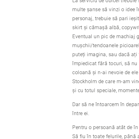
La serviciu de obicei trebuie
multe șanse să vinzi o idee î
personaj, trebuie să pari ieși
skirt și cămașă albă, copywrit
Eventual un pic de machiaj g
mușchii/tendoanele picioarel
puteți imagina, sau dacă ați 
împiedicat fără tocuri, să nu 
coloană și n-ai nevoie de ele
Stockholm de care m-am vindec
și cu totul speciale, moment
Dar să ne întoarcem în depart
între ei.
Pentru o persoană atât de în
Să fiu în toate felurile, pâ