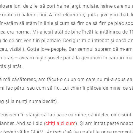
loare luni de zile, să port haine largi, mulate, haine care n
 urâte cu balerini fini. A fost eliberator, gotta give you that. 
i învățăm să stăm în linie și cum să fim ca să fim pe plac soc
ea era norma. Mi-a ieșit atât de bine încât la întâlnirea de 1
eg de ce am venit în pijamale. Desigur, m-a întrebat și dacă 
iceu, vizibil). Gotta love people. Dar semnul suprem că m-am
în oraș – aveam niște șosete până la genunchi în carouri mul
âs și atât.
să mă căsătoresc, am făcut-o cu un om care nu mi-a spus sa
 fac părul sau cum să fiu. Lui chiar îi plăcea de mine, ce să
ng și la nunți numaidecât).
reușisem în sfârșit să fac pace cu mine, să înțeleg cine sun
anner. And so I did (
citiți aici cum
). Și am intrat peste noa
r trebui
să fie GLAM.
Ar trebui
să fie coafat la orice moment