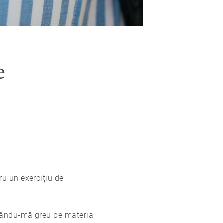
e
u un exercițiu de
ăsându-mă greu pe materia