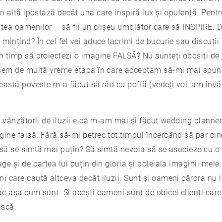
 în altă ipostază decât una care inspiră lux și opulență. Pent
ntea oamenilor – să fii un clișeu umblător care să INSPIRE. D
 mințind? În cel fel vei aduce lacrimi de bucurie sau discuți
in timp să proiectezi o imagine FALSĂ? Nu sunteți obosiți de
ășisem de multă vreme etapa în care acceptam să-mi mai spu
ceastă poveste m-a făcut să râd cu poftă (vedeți voi, am învă
ți vânzătorii de iluzii e că m-am mai și făcut wedding plann
gine falsă. Fără să-mi petrec tot timpul încercând să par cin
ii să se simtă mai puțin? Să simtă nevoia să se asocieze cu o
age și de partea lui puțin din gloria și poleiala imaginii mele
i care caută altceva decât iluzii. Sunt și oameni cărora nu l
ac așa cum sunt. Și acești oameni sunt de obicei clienți car
ască.