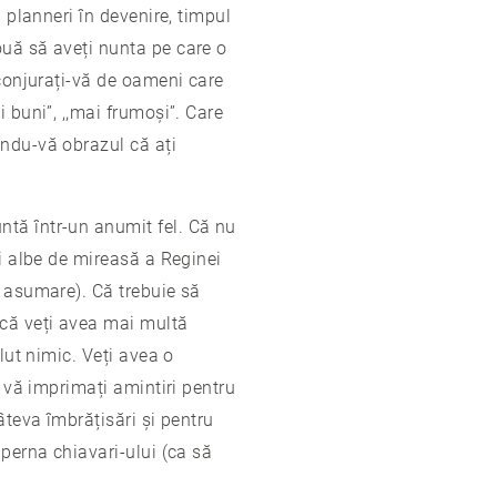
 planneri în devenire, timpul
ouă să aveți nunta pe care o
nconjurați-vă de oameni care
 buni”, ,,mai frumoși”. Care
ându-vă obrazul că ați
ntă într-un anumit fel. Că nu
ei albe de mireasă a Reginei
e asumare). Că trebuie să
acă veți avea mai multă
lut nimic. Veți avea o
ă vă imprimați amintiri pentru
âteva îmbrățisări și pentru
 perna chiavari-ului (ca să