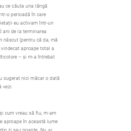
u au ce căuta una lângă
Într-o perioadă în care
ietații eu activam într-un
0 ani de la terminarea
am născut (pentru că da, mă
 vindecat aproape total a
ticolore – și m-a întrebat
u sugerat nici măcar o dată
 vezi.
t și cum vreau să fiu, m-am
pte aproape în această lume
 din zi sau noapte. Nu
ar