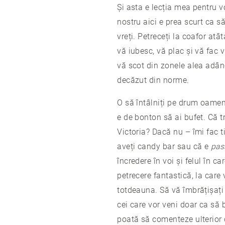
Și asta e lecția mea pentru v
nostru aici e prea scurt ca 
vreți. Petreceți la coafor at
vă iubesc, vă plac și vă fac 
vă scot din zonele alea adân
decăzut din norme.
O să întâlniți pe drum oamen
e de bonton să ai bufet. Că t
Victoria? Dacă nu – îmi fac t
aveți candy bar sau că e
pas
încredere în voi și felul în 
petrecere fantastică, la care
totdeauna. Să vă îmbrățișați 
cei care vor veni doar ca să 
poată să comenteze ulterior 