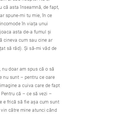
ru că asta înseamnă, de fapt,
ar spune-mi tu mie, în ce
i incomode în viața unui
 joaca asta de-a fumul și
nă cineva cum sau cine ar
țat să râd). Și să-mi văd de
er, nu doar am spus că o să
e nu sunt – pentru ce oare
 imagine a cuiva care de fapt
. Pentru că – ce să vezi –
e e frică să fie așa cum sunt
e vin către mine atunci când