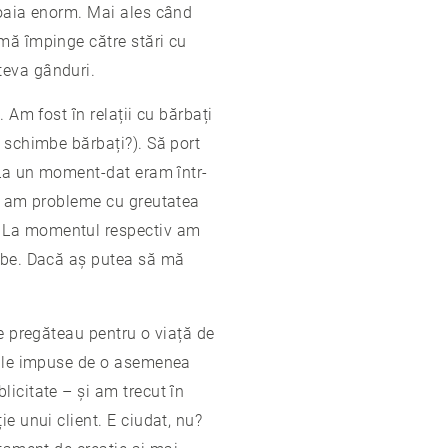
loaia enorm. Mai ales când
 mă împinge către stări cu
teva gânduri.
 Am fost în relații cu bărbați
ă schimbe bărbați?). Să port
. La un moment-dat eram într-
că am probleme cu greutatea
. La momentul respectiv am
albe. Dacă aș putea să mă
se pregăteau pentru o viață de
orile impuse de o asemenea
licitate – și am trecut în
e unui client. E ciudat, nu?