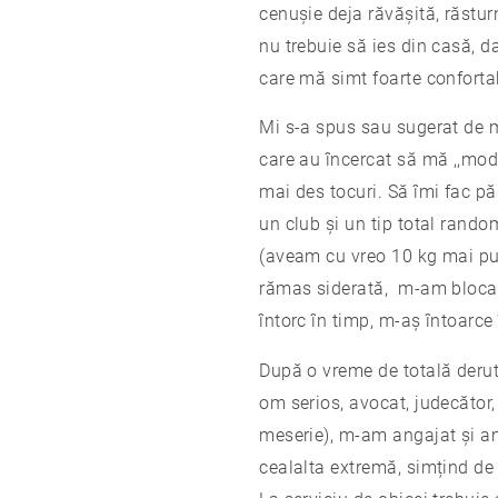
cenușie deja răvășită, răstu
nu trebuie să ies din casă, 
care mă simt foarte conforta
Mi s-a spus sau sugerat de mu
care au încercat să mă ,,mode
mai des tocuri. Să îmi fac pă
un club și un tip total rand
(aveam cu vreo 10 kg mai pu
rămas siderată, m-am blocat,
întorc în timp, m-aș întoarce 
După o vreme de totală derută
om serios, avocat, judecător
meserie), m-am angajat și am 
cealalta extremă, simțind de 