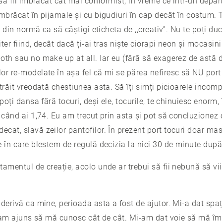
 să fii îmbrăcat cât mai conformist, în vreme ce într-un depa
mbrăcat în pijamale și cu bigudiuri în cap decât în costum. 
t din normă ca să câștigi eticheta de ,,creativ”. Nu te poți du
er fiind, decât dacă ți-ai tras niște ciorapi neon și mocasini d
oth sau no make up at all. Iar eu (fără să exagerez de astă
or re-modelate în așa fel că mi se părea nefiresc să NU port 
trăit vreodată chestiunea asta. Să îți simți picioarele incomp
poți dansa fără tocuri, deși ele, tocurile, te chinuiesc enorm, î
 când ai 1,74. Eu am trecut prin asta și pot să concluzionez 
at, slavă zeilor pantofilor. În prezent port tocuri doar mas
e în care blestem de regulă decizia la nici 30 de minute după
amentul de creație, acolo unde ar trebui să fii nebună să vii c
 derivă ca mine, perioada asta a fost de ajutor. Mi-a dat sp
nă am ajuns să mă cunosc cât de cât. Mi-am dat voie să mă îm