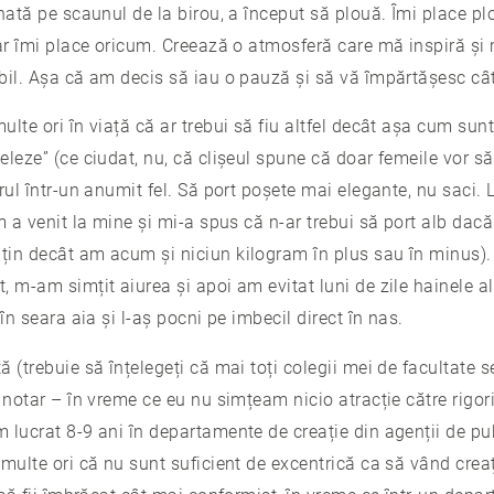
rnată pe scaunul de la birou, a început să plouă. Îmi place p
dar îmi place oricum. Creează o atmosferă care mă inspiră și
bil. Așa că am decis să iau o pauză și să vă împărtășesc câ
lte ori în viață că ar trebui să fiu altfel decât așa cum sunt.
leze” (ce ciudat, nu, că clișeul spune că doar femeile vor s
rul într-un anumit fel. Să port poșete mai elegante, nu saci
om a venit la mine și mi-a spus că n-ar trebui să port alb da
țin decât am acum și niciun kilogram în plus sau în minus)
 m-am simțit aiurea și apoi am evitat luni de zile hainele 
în seara aia și l-aș pocni pe imbecil direct în nas.
 (trebuie să înțelegeți că mai toți colegii mei de facultate 
, notar – în vreme ce eu nu simțeam nicio atracție către rig
lucrat 8-9 ani în departamente de creație din agenții de pub
multe ori că nu sunt suficient de excentrică ca să vând creați