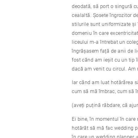
deodată, să port o singură cu
cealaltă. Șosete îngrozitor de
stilurile sunt uniformizate ș
domeniu în care excentricitat
liceului m-a întrebat un col
îngrășasem față de anii de l
fost când am ieșit cu un tip 
dacă am venit cu circul. Am r
Iar când am luat hotărârea 
cum să mă îmbrac, cum să îmi
(aveți puțină răbdare, că aju
Ei bine, în momentul în care 
hotărât să mă fac wedding pl
în care un wedding planner
a