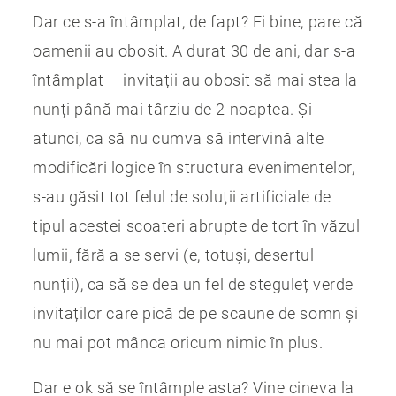
Dar ce s-a întâmplat, de fapt? Ei bine, pare că
oamenii au obosit. A durat 30 de ani, dar s-a
întâmplat – invitații au obosit să mai stea la
nunți până mai târziu de 2 noaptea. Și
atunci, ca să nu cumva să intervină alte
modificări logice în structura evenimentelor,
s-au găsit tot felul de soluții artificiale de
tipul acestei scoateri abrupte de tort în văzul
lumii, fără a se servi (e, totuși, desertul
nunții), ca să se dea un fel de steguleț verde
invitaților care pică de pe scaune de somn și
nu mai pot mânca oricum nimic în plus.
Dar e ok să se întâmple asta? Vine cineva la