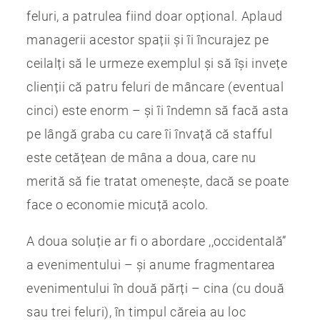
feluri, a patrulea fiind doar opțional. Aplaud
managerii acestor spații și îi încurajez pe
ceilalți să le urmeze exemplul și să își invețe
clienții că patru feluri de mâncare (eventual
cinci) este enorm – și îi îndemn să facă asta
pe lângă graba cu care îi învață că stafful
este cetățean de mâna a doua, care nu
merită să fie tratat omenește, dacă se poate
face o economie micuță acolo.
A doua soluție ar fi o abordare ,,occidentală”
a evenimentului – și anume fragmentarea
evenimentului în două părți – cina (cu două
sau trei feluri), în timpul căreia au loc