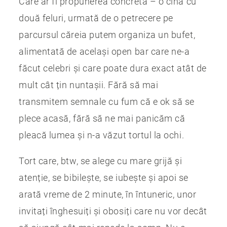
Care ar fi propunerea concretă – o cină cu
două feluri, urmată de o petrecere pe
parcursul căreia putem organiza un bufet,
alimentată de același open bar care ne-a
făcut celebri și care poate dura exact atât de
mult cât țin nuntașii. Fără să mai
transmitem semnale cu fum că e ok să se
plece acasă, fără să ne mai panicăm că
pleacă lumea și n-a văzut tortul la ochi.
Tort care, btw, se alege cu mare grijă și
atenție, se bibilește, se iubește și apoi se
arată vreme de 2 minute, în întuneric, unor
invitați înghesuiți și obosiți care nu vor decât