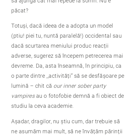
să ajungă cât mai repede la somn. Nu e
păcat?
Totuși, dacă ideea de a adopta un model
(ptiu! piei tu, nuntă paralelă!) occidental sau
dacă scurtarea meniului produc reacții
adverse, sugerez să începem petrecerea mai
devreme. Da, asta înseamnă, în principiu, ca
o parte dintre ,,activități” să se desfășoare pe
lumină – chit că
our inner sober party
vampires
au o fotofobie demnă a fi obiect de
studiu la ceva academie.
Așadar, dragilor, nu știu cum, dar trebuie să
ne asumăm mai mult, să ne învățăm părinții