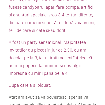
fusese candybarul apar, fără pompă, artificii
și anunțuri speciale, vreo 3-4 torturi diferite,
din care oamenii și-au tăiat, după voia inimii,
felii de care și câte și-au dorit.
A fost un party senzațional. Majoritatea
invitaților au plecat în jur de 2.30, eu am
decolat pe la 3, iar ultimii meseni înțeleg că
au mai poposit la amintiri și nostalgii
împreună cu mirii până pe la 4.
După care a și plouat.
Atât am avut să vă povestesc, sper să vă
trageți concluziile corecte de aici :). Și spor la