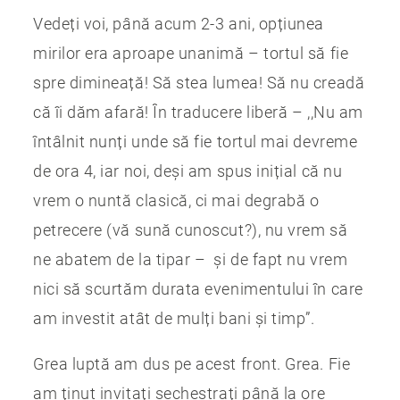
Vedeți voi, până acum 2-3 ani, opțiunea
mirilor era aproape unanimă – tortul să fie
spre dimineață! Să stea lumea! Să nu creadă
că îi dăm afară! În traducere liberă – ,,Nu am
întâlnit nunți unde să fie tortul mai devreme
de ora 4, iar noi, deși am spus inițial că nu
vrem o nuntă clasică, ci mai degrabă o
petrecere (vă sună cunoscut?), nu vrem să
ne abatem de la tipar – și de fapt nu vrem
nici să scurtăm durata evenimentului în care
am investit atât de mulți bani și timp”.
Grea luptă am dus pe acest front. Grea. Fie
am ținut invitați sechestrați până la ore