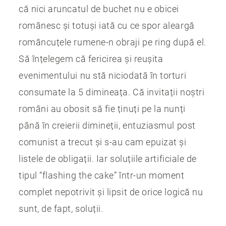
că nici aruncatul de buchet nu e obicei
românesc și totuși iată cu ce spor aleargă
româncuțele rumene-n obraji pe ring după el.
Să înțelegem că fericirea și reușita
evenimentului nu stă niciodată în torturi
consumate la 5 dimineața. Că invitații noștri
români au obosit să fie ținuți pe la nunți
până în creierii dimineții, entuziasmul post
comunist a trecut și s-au cam epuizat și
listele de obligații. Iar soluțiile artificiale de
tipul “flashing the cake” într-un moment
complet nepotrivit și lipsit de orice logică nu
sunt, de fapt, soluții.