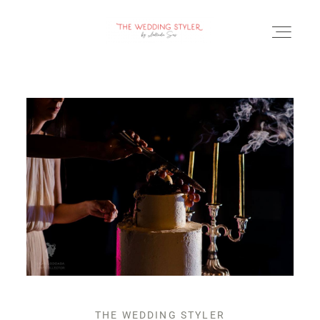
BLOG
SERVICII & FAQ
PORTOFOLIU
CONTACT
THE WEDDING STYLER