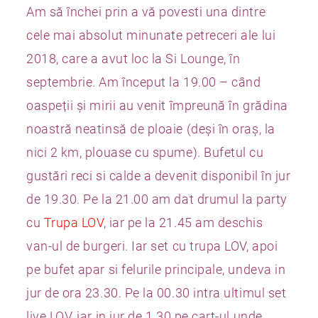
Am să închei prin a vă povesti una dintre
cele mai absolut minunate petreceri ale lui
2018, care a avut loc la Si Lounge, în
septembrie. Am început la 19.00 – când
oaspeții și mirii au venit împreună în grădina
noastră neatinsă de ploaie (deși în oraș, la
nici 2 km, plouase cu spume). Bufetul cu
gustări reci si calde a devenit disponibil în jur
de 19.30. Pe la 21.00 am dat drumul la party
cu
Trupa LOV
, iar pe la 21.45 am deschis
van-ul de burgeri. Iar set cu trupa LOV, apoi
pe bufet apar si felurile principale, undeva in
jur de ora 23.30. Pe la 00.30 intra ultimul set
live LOV, iar in jur de 1.30 pe cart-ul unde