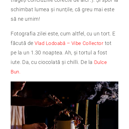
schimbat lumea și nunțile, că greu mai este
să ne urnim!
Fotografia zilei este, cum altfel, cu un tort. E
făcută de
tot
Vlad Lodoabă – Vibe Collector
pe la un 1.30 noaptea. Ah, și tortul a fost
iute. Da, cu ciocolată și chilli. De la
Dulce
Bun.