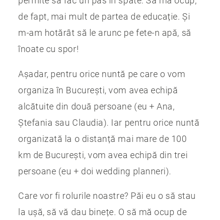
permite să fac un pas în spate. Să mă ocup,
de fapt, mai mult de partea de educație. Și
m-am hotărât să le arunc pe fete-n apă, să
înoate cu spor!
Așadar, pentru orice nuntă pe care o vom
organiza în București, vom avea echipă
alcătuite din două persoane (eu + Ana,
Ștefania sau Claudia). Iar pentru orice nuntă
organizată la o distanță mai mare de 100
km de București, vom avea echipă din trei
persoane (eu + doi wedding planneri).
Care vor fi rolurile noastre? Păi eu o să stau
la ușă, să vă dau binețe. O să mă ocup de