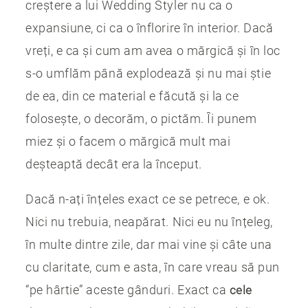
creștere a lui Wedding Styler nu ca o
expansiune, ci ca o înflorire în interior. Dacă
vreți, e ca și cum am avea o mărgică și în loc
s-o umflăm până explodează și nu mai știe
de ea, din ce material e făcută și la ce
folosește, o decorăm, o pictăm. Îi punem
miez și o facem o mărgică mult mai
deșteaptă decât era la început.
Dacă n-ați înțeles exact ce se petrece, e ok.
Nici nu trebuia, neapărat. Nici eu nu înțeleg,
în multe dintre zile, dar mai vine și câte una
cu claritate, cum e asta, în care vreau să pun
“pe hârtie” aceste gânduri. Exact ca
cele