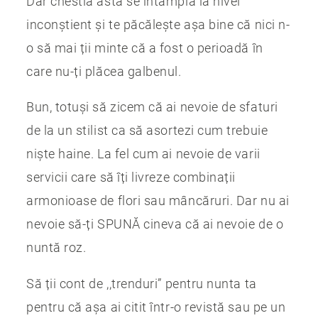
Dar chestia asta se întâmplă la nivel
inconștient și te păcălește așa bine că nici n-
o să mai ții minte că a fost o perioadă în
care nu-ți plăcea galbenul.
Bun, totuși să zicem că ai nevoie de sfaturi
de la un stilist ca să asortezi cum trebuie
niște haine. La fel cum ai nevoie de varii
servicii care să îți livreze combinații
armonioase de flori sau mâncăruri. Dar nu ai
nevoie să-ți SPUNĂ cineva că ai nevoie de o
nuntă roz.
Să ții cont de ,,trenduri” pentru nunta ta
pentru că așa ai citit într-o revistă sau pe un