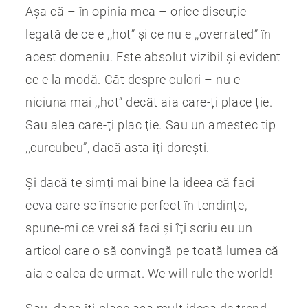
Așa că – în opinia mea – orice discuție
legată de ce e ,,hot” și ce nu e ,,overrated” în
acest domeniu. Este absolut vizibil și evident
ce e la modă. Cât despre culori – nu e
niciuna mai ,,hot” decât aia care-ți place ție.
Sau alea care-ți plac ție. Sau un amestec tip
,,curcubeu”, dacă asta îți dorești.
Și dacă te simți mai bine la ideea că faci
ceva care se înscrie perfect în tendințe,
spune-mi ce vrei să faci și îți scriu eu un
articol care o să convingă pe toată lumea că
aia e calea de urmat. We will rule the world!