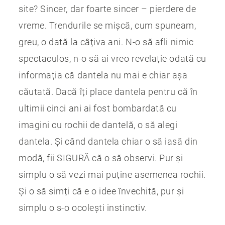
site? Sincer, dar foarte sincer – pierdere de
vreme. Trendurile se mișcă, cum spuneam,
greu, o dată la câțiva ani. N-o să afli nimic
spectaculos, n-o să ai vreo revelație odată cu
informația că dantela nu mai e chiar așa
căutată. Dacă îți place dantela pentru că în
ultimii cinci ani ai fost bombardată cu
imagini cu rochii de dantelă, o să alegi
dantela. Și când dantela chiar o să iasă din
modă, fii SIGURĂ că o să observi. Pur și
simplu o să vezi mai puține asemenea rochii.
Și o să simți că e o idee învechită, pur și
simplu o s-o ocolești instinctiv.