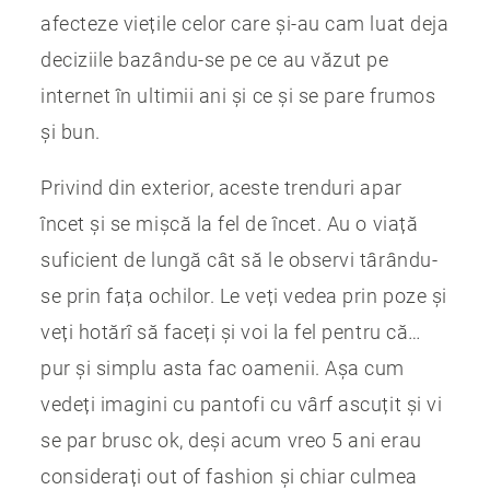
afecteze viețile celor care și-au cam luat deja
deciziile bazându-se pe ce au văzut pe
internet în ultimii ani și ce și se pare frumos
și bun.
Privind din exterior, aceste trenduri apar
încet și se mișcă la fel de încet. Au o viață
suficient de lungă cât să le observi târându-
se prin fața ochilor. Le veți vedea prin poze și
veți hotărî să faceți și voi la fel pentru că…
pur și simplu asta fac oamenii. Așa cum
vedeți imagini cu pantofi cu vârf ascuțit și vi
se par brusc ok, deși acum vreo 5 ani erau
considerați out of fashion și chiar culmea