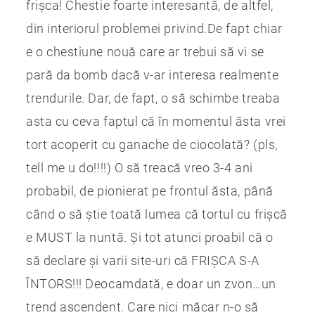
frișca! Chestie foarte interesantă, de altfel,
din interiorul problemei privind.De fapt chiar
e o chestiune nouă care ar trebui să vi se
pară da bomb dacă v-ar interesa realmente
trendurile. Dar, de fapt, o să schimbe treaba
asta cu ceva faptul că în momentul ăsta vrei
tort acoperit cu ganache de ciocolată? (pls,
tell me u do!!!!) O să treacă vreo 3-4 ani
probabil, de pionierat pe frontul ăsta, până
când o să știe toată lumea că tortul cu frișcă
e MUST la nuntă. Și tot atunci proabil că o
să declare și varii site-uri că FRIȘCA S-A
ÎNTORS!!! Deocamdată, e doar un zvon…un
trend ascendent. Care nici măcar n-o să