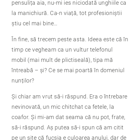
pensulița aia, nu-mi ies niciodată unghiile ca
la manichiură. Ca-n viață, tot profesioniștii
știu cel mai bine…
În fine, să trecem peste asta. Ideea este că în
timp ce vegheam ca un vultur telefonul
mobil (mai mult de plictiseală), tipa mă
întreabă – și? Ce se mai poartă în domeniul
nunților?
Și chiar am vrut să-i răspund. Era o întrebare
nevinovată, un mic chitchat ca fetele, la
coafor. Și mi-am dat seama că nu pot, frate,
să-i răspund. Aș putea să-i spun că am citit
pe un site că fucsia e culoarea anului, dar de