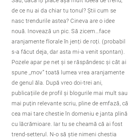
Sau, daca îți place așa mult ideea de trend,
de ce nu ai da chiar tu tonul? Știi cum se
nasc trendurile astea? Cineva are o idee
nouă. Inovează un pic. Să zicem…face
aranjamente florale în jenți de roți. (probabil
s-a făcut deja, dar asta mi-a venit spontan).
Pozele apar pe net și se răspândesc și cât ai
spune ,,mov” toată lumea vrea aranjamente
de genul ăla. După vreo doi-trei ani,
publicațiile de profil și blogurile mai mult sau
mai puțin relevante scriu, pline de emfază, că
cea mai tare chestie în domeniu e janta plină
cu lăcrămioare. Iar tu se cheamă că ai fost
trend-setterul. N-o să știe nimeni chestia