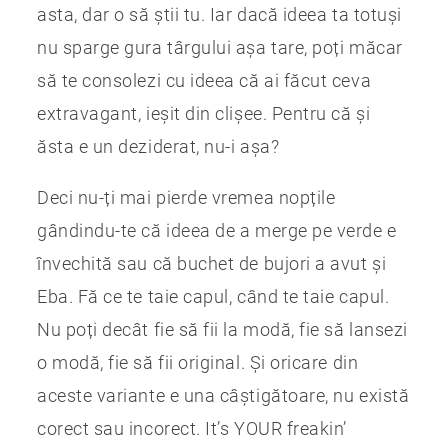
asta, dar o să știi tu. Iar dacă ideea ta totuși
nu sparge gura târgului așa tare, poți măcar
să te consolezi cu ideea că ai făcut ceva
extravagant, ieșit din clișee. Pentru că și
ăsta e un deziderat, nu-i așa?
Deci nu-ți mai pierde vremea nopțile
gândindu-te că ideea de a merge pe verde e
învechită sau că buchet de bujori a avut și
Eba. Fă ce te taie capul, când te taie capul.
Nu poți decât fie să fii la modă, fie să lansezi
o modă, fie să fii original. Și oricare din
aceste variante e una câștigătoare, nu există
corect sau incorect. It’s YOUR freakin’