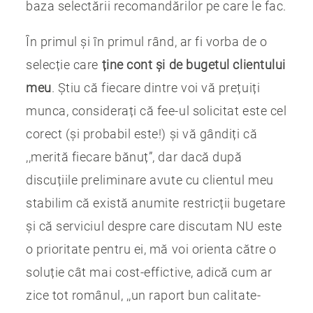
baza selectării recomandărilor pe care le fac.
În primul și în primul rând, ar fi vorba de o
selecție care
ține cont și de bugetul clientului
meu
. Știu că fiecare dintre voi vă prețuiți
munca, considerați că fee-ul solicitat este cel
corect (și probabil este!) și vă gândiți că
,,merită fiecare bănuț”, dar dacă după
discuțiile preliminare avute cu clientul meu
stabilim că există anumite restricții bugetare
și că serviciul despre care discutam NU este
o prioritate pentru ei, mă voi orienta către o
soluție cât mai cost-effictive, adică cum ar
zice tot românul, ,,un raport bun calitate-