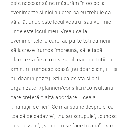
este necesar să ne măsurăm în oo pe la
evenimente și nici nu cred că eu trebuie să
vă arăt unde este locul vostru- sau voi mie
unde este locul meu. Vreau ca la
evenimentele la care iau parte toți oamenii
să lucreze frumos împreună, să le facă
plăcere să fie acolo și să plecăm cu toții cu
amintiri frumoase acasă (nu doar clienții – și
nu doar în poze!). Știu că există și alți
organizatori/planneri/consilieri/consultanți
care preferă o altă abordare – cea a
,,mănușii de fier”. Se mai spune despre ei că
,,calcă pe cadavre”, ,,nu au scrupule”, ,,cunosc
business-ul”, ,,știu cum se face treabă”. Dacă