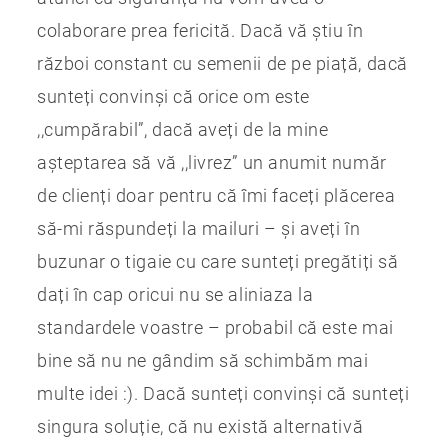
colaborare prea fericită. Dacă vă știu în
război constant cu semenii de pe piață, dacă
sunteți convinși că orice om este
,,cumpărabil”, dacă aveți de la mine
așteptarea să vă ,,livrez” un anumit număr
de clienți doar pentru că îmi faceți plăcerea
să-mi răspundeți la mailuri – și aveți în
buzunar o tigaie cu care sunteți pregătiți să
dați în cap oricui nu se aliniaza la
standardele voastre – probabil că este mai
bine să nu ne gândim să schimbăm mai
multe idei :). Dacă sunteți convinși că sunteți
singura soluție, că nu există alternativă