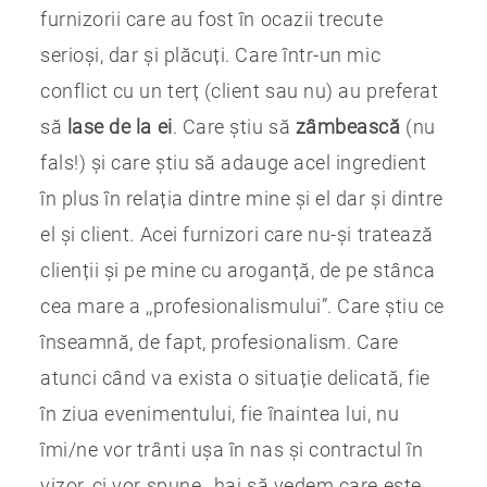
furnizorii care au fost în ocazii trecute
serioși, dar și plăcuți. Care într-un mic
conflict cu un terț (client sau nu) au preferat
să
lase de la ei
. Care știu să
zâmbească
(nu
fals!) și care știu să adauge acel ingredient
în plus în relația dintre mine și el dar și dintre
el și client. Acei furnizori care nu-și tratează
clienții și pe mine cu aroganță, de pe stânca
cea mare a ,,profesionalismului”. Care știu ce
înseamnă, de fapt, profesionalism. Care
atunci când va exista o situație delicată, fie
în ziua evenimentului, fie înaintea lui, nu
îmi/ne vor trânti ușa în nas și contractul în
vizor, ci vor spune ,,hai să vedem care este