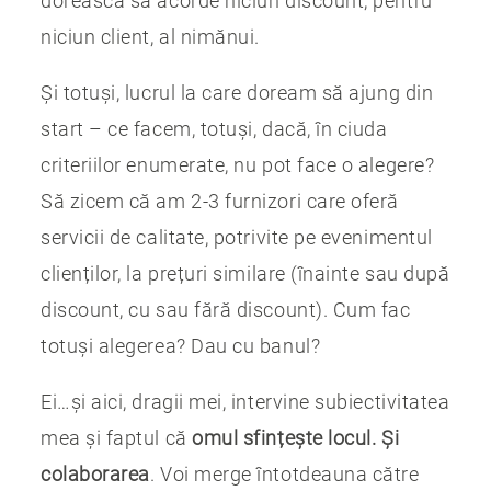
dorească să acorde niciun discount, pentru
niciun client, al nimănui.
Și totuși, lucrul la care doream să ajung din
start – ce facem, totuși, dacă, în ciuda
criteriilor enumerate, nu pot face o alegere?
Să zicem că am 2-3 furnizori care oferă
servicii de calitate, potrivite pe evenimentul
clienților, la prețuri similare (înainte sau după
discount, cu sau fără discount). Cum fac
totuși alegerea? Dau cu banul?
Ei…și aici, dragii mei, intervine subiectivitatea
mea și faptul că
omul sfințește locul. Și
colaborarea
. Voi merge întotdeauna către