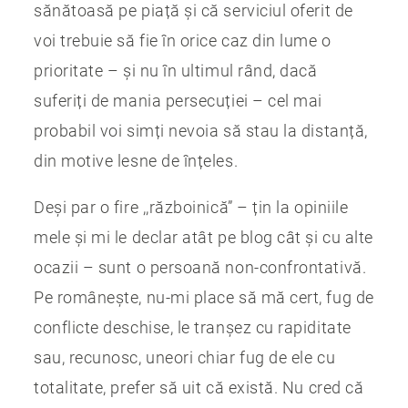
sănătoasă pe piață și că serviciul oferit de
voi trebuie să fie în orice caz din lume o
prioritate – și nu în ultimul rând, dacă
suferiți de mania persecuției – cel mai
probabil voi simți nevoia să stau la distanță,
din motive lesne de înțeles.
Deși par o fire ,,războinică” – țin la opiniile
mele și mi le declar atât pe blog cât și cu alte
ocazii – sunt o persoană non-confrontativă.
Pe românește, nu-mi place să mă cert, fug de
conflicte deschise, le tranșez cu rapiditate
sau, recunosc, uneori chiar fug de ele cu
totalitate, prefer să uit că există. Nu cred că