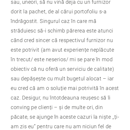
sau, uneori, să nu vină deja cu un furnizor
dorit la pachet, de al cărui portofoliu s-a
îndrăgostit. Singurul caz în care mă
străduiesc să-i schimb părerea este atunci
când cred sincer că respectivul furnizor nu
este potrivit (am avut experiențe neplăcute
în trecut/ este neserios/ mi se pare în mod
obiectiv că nu oferă un serviciu de calitate)
sau depășește cu mult bugetul alocat – iar
eu cred că am o soluție mai potrivită în acest
caz. Desigur, nu întotdeauna reușesc să îi
conving pe clienți – și de multe ori, din
păcate, se ajunge în aceste cazuri la niște ,,ți-
am zis eu” pentru care nu am niciun fel de