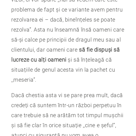
problema de fapt și ce variante avem pentru
rezolvarea ei – dacă, bineînțeles se poate
rezolva”. Asta nu înseamnă însă oameni care
să-și calce pe principii de dragul meu sau al
clientului, dar oameni care
să fie dispuși să
lucreze cu alți oameni
și să înțeleagă că
situațiile de genul acesta vin la pachet cu
,,meseria”.
Dacă chestia asta vi se pare prea mult, dacă
credeți că suntem într-un război perpetuu în
care trebuie să ne arătăm tot timpul mușchii
și să fie clar în orice situație ,,cine e șeful”,
atunci cu siguranță nu vom avea o