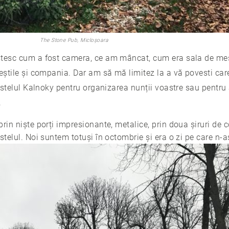
The Stone Pub, Micloșoara
stesc cum a fost camera, ce am mâncat, cum era sala de me
veștile și compania. Dar am să mă limitez la a vă povesti car
Castelul Kalnoky pentru organizarea nunții voastre sau pentru
.
rin niște porți impresionante, metalice, prin doua șiruri de 
stelul. Noi suntem totuși în octombrie și era o zi pe care n-aș