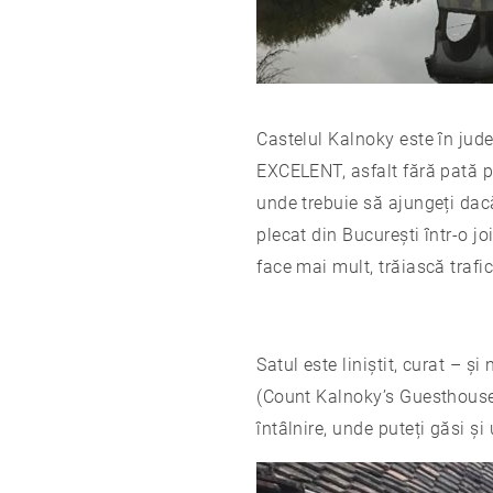
Castelul Kalnoky este în ju
EXCELENT, asfalt fără pată pr
unde trebuie să ajungeți dac
plecat din București într-o j
face mai mult, trăiască trafi
Satul este liniștit, curat – ș
(Count Kalnoky’s Guesthouses
întâlnire, unde puteți găsi ș