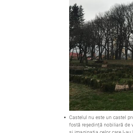
Castelul nu este un castel prop
fostă reședință nobiliară de v
și imaginația celor care l-a