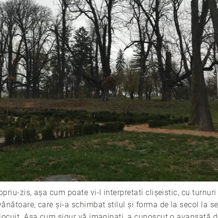
riu-zis, așa cum poate vi-l interpretati clișeistic, cu turnuri 
ânătoare, care și-a schimbat stilul și forma de la secol la sec
u locuit. Așa cum sigur vă imaginați, a cunoscut o avansată 