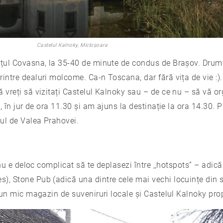
Castelul Kalnoky, Micloșoara
dețul Covasna, la 35-40 de minute de condus de Brașov. Drum
intre dealuri molcome. Ca-n Toscana, dar fără vița de vie :).
ă vreți să vizitați Castelul Kalnoky sau – de ce nu – să vă o
oi, în jur de ora 11.30 și am ajuns la destinație la ora 14.30.
cul de Valea Prahovei.
i nu e deloc complicat să te deplasezi între ,,hotspots” – adic
), Stone Pub (adică una dintre cele mai vechi locuințe din s
i un mic magazin de suveniruri locale și Castelul Kalnoky prop