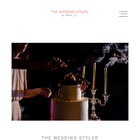
BLOG
SERVICII & FAQ
PORTOFOLIU
CONTACT
THE WEDDING STYLER