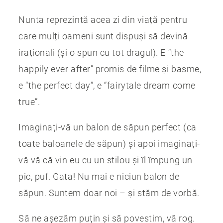
Nunta reprezintă acea zi din viață pentru
care mulți oameni sunt dispuși să devină
iraționali (și o spun cu tot dragul). E “the
happily ever after” promis de filme și basme,
e “the perfect day”, e “fairytale dream come
true”.
Imaginați-vă un balon de săpun perfect (ca
toate baloanele de săpun) și apoi imaginați-
vă vă că vin eu cu un stilou și îl împung un
pic, puf. Gata! Nu mai e niciun balon de
săpun. Suntem doar noi – și stăm de vorbă.
Să ne așezăm puțin și să povestim, vă rog.